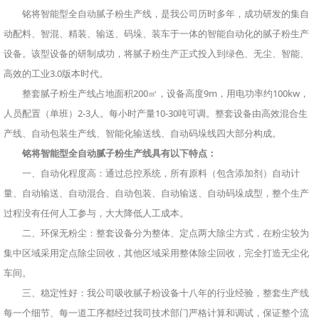
铭将智能型全自动腻子粉生产线，是我公司历时多年，成功研发的集自
动配料、智混、精装、输送、码垛、装车于一体的智能自动化的腻子粉生产
设备。该型设备的研制成功，将腻子粉生产正式投入到绿色、无尘、智能、
高效的工业3.0版本时代。
整套腻子粉生产线占地面积200㎡，设备高度9m，用电功率约100kw，
人员配置（单班）2-3人。每小时产量10-30吨可调。整套设备由高效混合生
产线、自动包装生产线、智能化输送线、自动码垛线四大部分构成。
铭将智能型全自动腻子粉生产线具有以下特点：
一、自动化程度高：通过总控系统，所有原料（包含添加剂）自动计
量、自动输送、自动混合、自动包装、自动输送、自动码垛成型，整个生产
过程没有任何人工参与，大大降低人工成本。
二、环保无粉尘：整套设备分为整体、定点两大除尘方式，在粉尘较为
集中区域采用定点除尘回收，其他区域采用整体除尘回收，完全打造无尘化
车间。
三、稳定性好：我公司吸收腻子粉设备十八年的行业经验，整套生产线
每一个细节、每一道工序都经过我司技术部门严格计算和调试，保证整个流