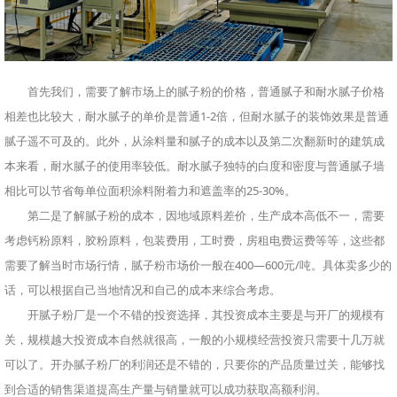
首先我们，需要了解市场上的腻子粉的价格，普通腻子和耐水腻子价格
相差也比较大，耐水腻子的单价是普通1-2倍，但耐水腻子的装饰效果是普通
腻子遥不可及的。此外，从涂料量和腻子的成本以及第二次翻新时的建筑成
本来看，耐水腻子的使用率较低。耐水腻子独特的白度和密度与普通腻子墙
相比可以节省每单位面积涂料附着力和遮盖率的25-30%。
第二是了解腻子粉的成本，因地域原料差价，生产成本高低不一，需要
考虑钙粉原料，胶粉原料，包装费用，工时费，房租电费运费等等，这些都
需要了解当时市场行情，腻子粉市场价一般在400—600元/吨。具体卖多少的
话，可以根据自己当地情况和自己的成本来综合考虑。
开腻子粉厂是一个不错的投资选择，其投资成本主要是与开厂的规模有
关，规模越大投资成本自然就很高，一般的小规模经营投资只需要十几万就
可以了。开办腻子粉厂的利润还是不错的，只要你的产品质量过关，能够找
到合适的销售渠道提高生产量与销量就可以成功获取高额利润。